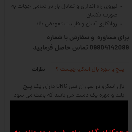
نیروی راه اندازی و تعادل بار در تمامی جهات به
صورت یکسان
روانکاری آسان و قابلیت تعویض بالا
برای مشاوره و سفارش با شماره
09904142099 تماس حاصل فرمایید
نظرات
پیچ و مهره بال اسکرو چیست ؟
بال اسکرو در سی ان سی CNC دارای یک پیچ
بلند و مهره یک دست می باشد که باعث می شود
حرکت چرخشی به حرکت خطی تبدیل شود و
استفاده آن بیشتر در ماشین های دقیق و ماشین
آلات صنعتی می باشد. شرکت های وین انواع
متفاوتی از کانفیگ های بلبرینگ را برای برطرف