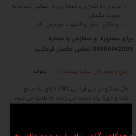
نیروی راه اندازی و تعادل بار در تمامی جهات به
صورت یکسان
روانکاری آسان و قابلیت تعویض بالا
برای مشاوره و سفارش با شماره
09904142099 تماس حاصل فرمایید
نظرات
پیچ و مهره بال اسکرو چیست ؟
بال اسکرو در سی ان سی CNC دارای یک پیچ
بلند و مهره یک دست می باشد که باعث می شود
حرکت چرخشی به حرکت خطی تبدیل شود و
استفاده آن بیشتر در ماشین های دقیق و ماشین
آلات صنعتی می باشد. شرکت های وین انواع
متفاوتی از کانفیگ های بلبرینگ را برای برطرف