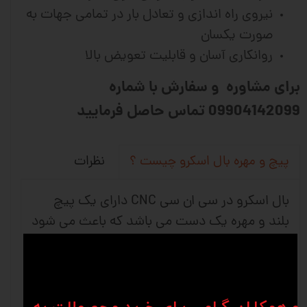
نیروی راه اندازی و تعادل بار در تمامی جهات به
صورت یکسان
روانکاری آسان و قابلیت تعویض بالا
برای مشاوره و سفارش با شماره
09904142099 تماس حاصل فرمایید
نظرات
پیچ و مهره بال اسکرو چیست ؟
بال اسکرو در سی ان سی CNC دارای یک پیچ
بلند و مهره یک دست می باشد که باعث می شود
حرکت چرخشی به حرکت خطی تبدیل شود و
استفاده آن بیشتر در ماشین های دقیق و ماشین
آلات صنعتی می باشد. شرکت های وین انواع
متفاوتی از کانفیگ های بلبرینگ را برای برطرف