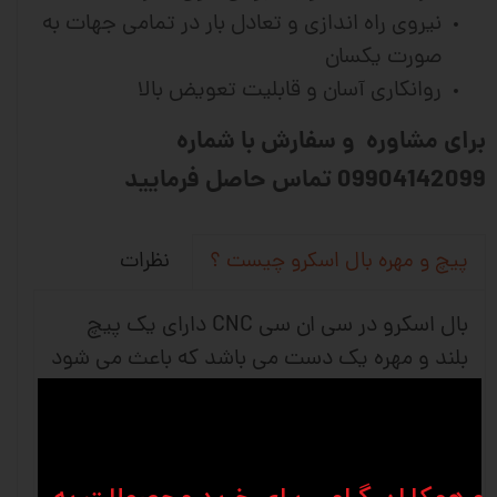
نیروی راه اندازی و تعادل بار در تمامی جهات به
صورت یکسان
روانکاری آسان و قابلیت تعویض بالا
برای مشاوره و سفارش با شماره
09904142099 تماس حاصل فرمایید
نظرات
پیچ و مهره بال اسکرو چیست ؟
بال اسکرو در سی ان سی CNC دارای یک پیچ
بلند و مهره یک دست می باشد که باعث می شود
حرکت چرخشی به حرکت خطی تبدیل شود و
استفاده آن بیشتر در ماشین های دقیق و ماشین
آلات صنعتی می باشد. شرکت های وین انواع
متفاوتی از کانفیگ های بلبرینگ را برای برطرف