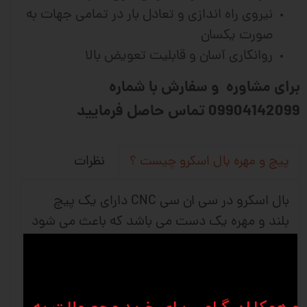
نیروی راه اندازی و تعادل بار در تمامی جهات به
صورت یکسان
روانکاری آسان و قابلیت تعویض بالا
برای مشاوره و سفارش با شماره
09904142099 تماس حاصل فرمایید
نظرات
پیچ و مهره بال اسکرو چیست ؟
بال اسکرو در سی ان سی CNC دارای یک پیچ
بلند و مهره یک دست می باشد که باعث می شود
حرکت چرخشی به حرکت خطی تبدیل شود و
استفاده آن بیشتر در ماشین های دقیق و ماشین
آلات صنعتی می باشد. شرکت های وین انواع
متفاوتی از کانفیگ های بلبرینگ را برای برطرف