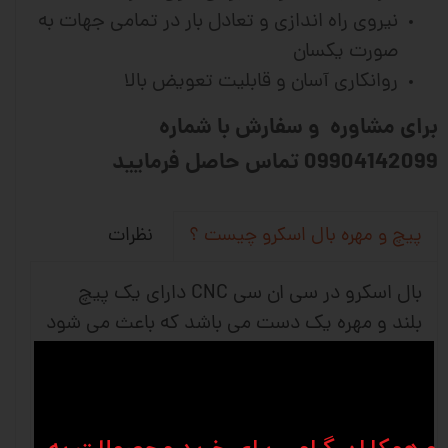
نیروی راه اندازی و تعادل بار در تمامی جهات به
صورت یکسان
روانکاری آسان و قابلیت تعویض بالا
برای مشاوره و سفارش با شماره
09904142099 تماس حاصل فرمایید
نظرات
پیچ و مهره بال اسکرو چیست ؟
بال اسکرو در سی ان سی CNC دارای یک پیچ
بلند و مهره یک دست می باشد که باعث می شود
حرکت چرخشی به حرکت خطی تبدیل شود و
استفاده آن بیشتر در ماشین های دقیق و ماشین
آلات صنعتی می باشد. شرکت های وین انواع
متفاوتی از کانفیگ های بلبرینگ را برای برطرف