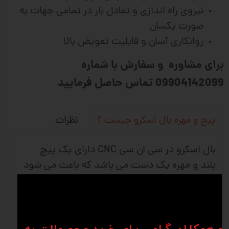
نیروی راه اندازی و تعادل بار در تمامی جهات به
صورت یکسان
روانکاری آسان و قابلیت تعویض بالا
برای مشاوره و سفارش با شماره
09904142099 تماس حاصل فرمایید
نظرات
پیچ و مهره بال اسکرو چیست ؟
بال اسکرو در سی ان سی CNC دارای یک پیچ
بلند و مهره یک دست می باشد که باعث می شود
حرکت چرخشی به حرکت خطی تبدیل شود و
استفاده آن بیشتر در ماشین های دقیق و ماشین
آلات صنعتی می باشد. شرکت های وین انواع
متفاوتی از کانفیگ های بلبرینگ را برای برطرف