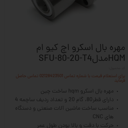
مهره بال اسکرو اچ کیو ام
HQMمدلSFU-80-20-T4
کد محصول:
برای استعلام قیمت با شماره تماس 02128423501 تماس حاصل
فرماید
مهره بال اسکرو hqm ساخت چین
دارای قطر80، گام 20 و تعداد ردیف ساچمه 4
مناسب ساخت ماشین آلات
صنعتی و دستگاه
های CNC
حرکت با دقت و بالا بودن طول عمر