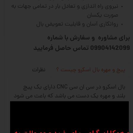
نیروی راه اندازی و تعادل بار در تمامی جهات به
صورت یکسان
روانکاری آسان و قابلیت تعویض بال
برای مشاوره و سفارش با شماره
09904142099 تماس حاصل فرمایید
نظرات
پیچ و مهره بال اسکرو چیست ؟
بال اسکرو در سی ان سی CNC دارای یک پیچ
بلند و مهره یک دست می باشد که باعث می شود
حرکت چرخشی به حرکت خطی تبدیل شود و
استفاده آن بیشتر در ماشین های دقیق و ماشین
آلات صنعتی می باشد. شرکت های وین انواع
متفاوتی از کانفیگ های بلبرینگ را برای برطرف