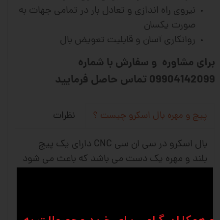
نیروی راه اندازی و تعادل بار در تمامی جهات به
صورت یکسان
روانکاری آسان و قابلیت تعویض بال
برای مشاوره و سفارش با شماره
09904142099 تماس حاصل فرمایید
نظرات
پیچ و مهره بال اسکرو چیست ؟
بال اسکرو در سی ان سی CNC دارای یک پیچ
بلند و مهره یک دست می باشد که باعث می شود
حرکت چرخشی به حرکت خطی تبدیل شود و
استفاده آن بیشتر در ماشین های دقیق و ماشین
آلات صنعتی می باشد. شرکت های وین انواع
متفاوتی از کانفیگ های بلبرینگ را برای برطرف