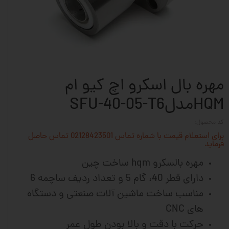
مهره بال اسکرو اچ کیو ام
HQMمدلSFU-40-05-T6
کد محصول:
برای استعلام قیمت با شماره تماس 02128423501 تماس حاصل
فرماید
مهره بالسکرو hqm ساخت چین
دارای قطر 40، گام 5 و تعداد ردیف ساچمه 6
مناسب ساخت ماشین آلات
صنعتی و دستگاه
های CNC
حرکت با دقت و بالا بودن طول عمر