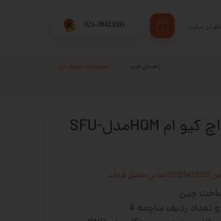
​021-28423501
ام در سایت
۰
ری من
اژه
راهنمای خرید
محصولات تحفیف دار
اب کاربری
مهره بال اسکرو اچ کیو ام HQMمدلSFU-
فرماید