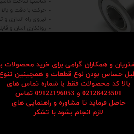
مناسب ساخت ماشین
حرکت با دقت و بالا
نیروی راه اندازی و 
روانکاری آسان و قا
فرمایید
شتریان و همکاران گرامی برای خرید محصولات ب
یل حساس بودن نوع قطعات و همچینین تنوع
بالا کد محصولات فقط با شماره تماس های
02128423501 و 09122196053​​​​​​​ تماس
ی ان سی CNC دارای یک پیچ بلند و مهره یک دست می باشد که باعث م
حاصل فرماید تا مشاوره و راهنمایی های
شین آلات صنعتی می باشد. شرکت های وین انواع متفاوتی ا
​​​​​​​لازم انجام بشود با تشکر​​​​​​​
از جمله ویژگی های پیچ و مهره بال