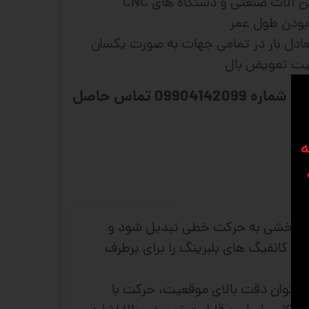
 آلات
صنعتی و دستگاه های CNC
 بودن طول عمر
تعادل بار در تمامی جهات به صورت یکسان
بلیت تعویض بال
برای مشاوره و سفارش با شماره 09904142099 تماس حاصل
ه
ی شود حرکت چرخشی به حرکت خطی تبدیل شود و
ز کانفیگ های بلبرینگ را برای برطرف
 اسکرو HIWIN هایوین و پیچ و مهره بال اسکرو HQM اچ کیو ام می توان دقت بالای موقعیت، حرکت با