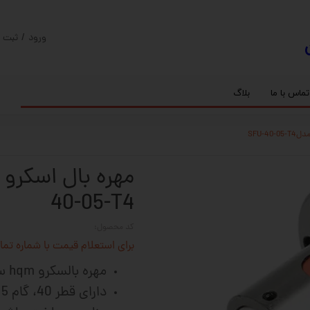
ورود
/
ثبت ن
حساب کارب
تغییر گذر و
تماس با ما
بلاگ
سفارشات
ریل
کنترلر رادونیکس
پیچ بال اسکرو
اسپیندل موتور های HQM
خروج از حس
بلبرینگ
سروو موتور
شفت پایه دار
گیربکس خورشیدی
گیربکس حلزونی
40-05-T4
کد محصول:
برای استعلام قیمت با شماره تماس 02128423501 تماس حاصل 
مهره بالسکرو hqm ساخت چین
دارای قطر 40، گام 5 و تعداد ردیف ساچمه 4