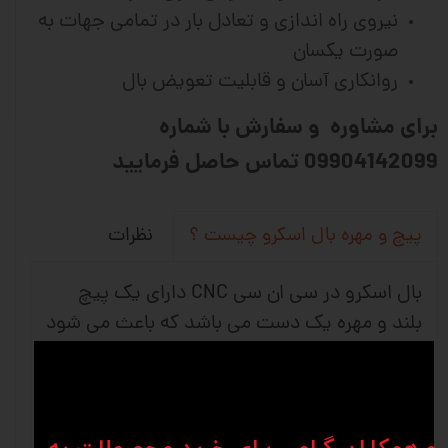
نیروی راه اندازی و تعادل بار در تمامی جهات به
صورت یکسان
روانکاری آسان و قابلیت تعویض بال
برای مشاوره و سفارش با شماره
09904142099 تماس حاصل فرمایید
نظرات
پیچ و مهره بال اسکرو چیست ؟
بال اسکرو در سی ان سی CNC دارای یک پیچ
بلند و مهره یک دست می باشد که باعث می شود
حرکت چرخشی به حرکت خطی تبدیل شود و
استفاده آن بیشتر در ماشین های دقیق و ماشین
آلات صنعتی می باشد. شرکت های وین انواع
متفاوتی از کانفیگ های بلبرینگ را برای برطرف