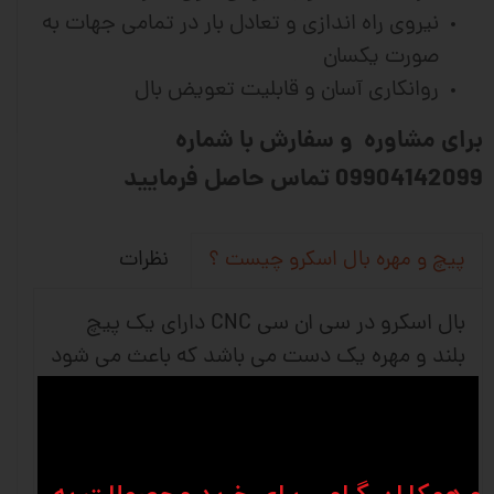
نیروی راه اندازی و تعادل بار در تمامی جهات به
صورت یکسان
روانکاری آسان و قابلیت تعویض بال
برای مشاوره و سفارش با شماره
09904142099 تماس حاصل فرمایید
نظرات
پیچ و مهره بال اسکرو چیست ؟
بال اسکرو در سی ان سی CNC دارای یک پیچ
بلند و مهره یک دست می باشد که باعث می شود
حرکت چرخشی به حرکت خطی تبدیل شود و
استفاده آن بیشتر در ماشین های دقیق و ماشین
آلات صنعتی می باشد. شرکت های وین انواع
متفاوتی از کانفیگ های بلبرینگ را برای برطرف