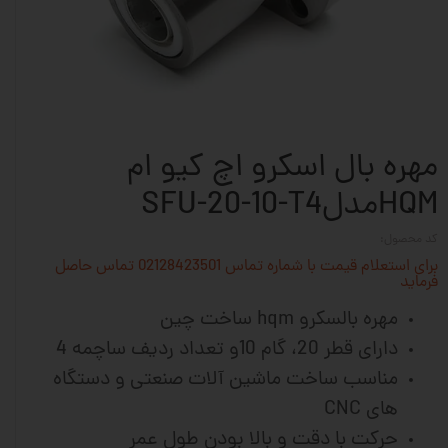
مهره بال اسکرو اچ کیو ام
HQMمدلSFU-20-10-T4
کد محصول:
برای استعلام قیمت با شماره تماس 02128423501 تماس حاصل
فرماید
مهره بالسکرو hqm ساخت چین
دارای قطر 20، گام 10و تعداد ردیف ساچمه 4
مناسب ساخت ماشین آلات
صنعتی و دستگاه
های CNC
حرکت با دقت و بالا بودن طول عمر