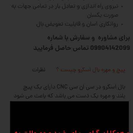
نیروی راه اندازی و تعادل بار در تمامی جهات به
صورت یکسان
روانکاری آسان و قابلیت تعویض بال
برای مشاوره و سفارش با شماره
09904142099 تماس حاصل فرمایید
نظرات
پیچ و مهره بال اسکرو چیست ؟
بال اسکرو در سی ان سی CNC دارای یک پیچ
بلند و مهره یک دست می باشد که باعث می شود
حرکت چرخشی به حرکت خطی تبدیل شود و
استفاده آن بیشتر در ماشین های دقیق و ماشین
آلات صنعتی می باشد. شرکت های وین انواع
متفاوتی از کانفیگ های بلبرینگ را برای برطرف