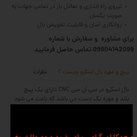
نیروی راه اندازی و تعادل بار در تمامی جهات به
صورت یکسان
روانکاری آسان و قابلیت تعویض بال
برای مشاوره و سفارش با شماره
09904142099 تماس حاصل فرمایید
نظرات
پیچ و مهره بال اسکرو چیست ؟
بال اسکرو در سی ان سی CNC دارای یک پیچ
بلند و مهره یک دست می باشد که باعث می شود
حرکت چرخشی به حرکت خطی تبدیل شود و
استفاده آن بیشتر در ماشین های دقیق و ماشین
آلات صنعتی می باشد. شرکت های وین انواع
متفاوتی از کانفیگ های بلبرینگ را برای برطرف