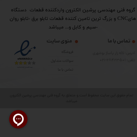
​گروه فنی مهندسی پرشین الکترون واردکننده قطعات دستگاه
هایCNC و بزرگ ترین تامین کننده قطعات تابلو برق -تابلو روان
-سیم و کابل و... میباشد
تماس با ما
منوی سایت
فروشگاه
آدرس: لاله زار پاساژ بوشهری
تلفن: 28423501-021
سوالات متداول
تماس با ما
تمام حقوق این سایت محفوظ است و متعلق به گروه فنی مهندسی پرشین الکترون
میباشد