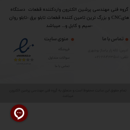
​گروه فنی مهندسی پرشین الکترون واردکننده قطعات دستگاه
هایCNC و بزرگ ترین تامین کننده قطعات تابلو برق -تابلو روان
-سیم و کابل و... میباشد
تماس با ما
منوی سایت
فروشگاه
آدرس: لاله زار پاساژ بوشهری
تلفن: 28423501-021
سوالات متداول
تماس با ما
تمام حقوق این سایت محفوظ است و متعلق به گروه فنی مهندسی پرشین الکترون
میباشد