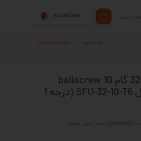
​021-28423501
ام در سایت
۰
ری من
اژه
راهنمای خرید
محصولات تحفیف دار
اب کاربری
مهره بال اسکرو 32 گام 10 ballscrew
ساخت چین مدل SFU-32-10-T6 (درجه 1
فرماید