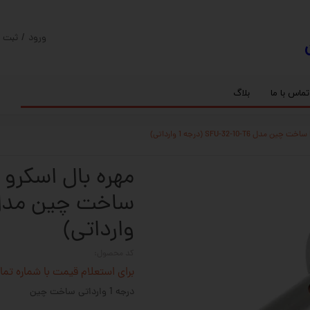
ورود
/
ثبت ن
حساب کارب
تغییر گذر و
تماس با ما
بلاگ
سفارشات
ریل
کنترلر رادونیکس
پیچ بال اسکرو
اسپیندل موتور های HQM
خروج از حس
بلبرینگ
سروو موتور
شفت پایه دار
گیربکس خورشیدی
گیربکس حلزونی
وارداتی)
کد محصول:
برای استعلام قیمت با شماره تماس 02128423501 تماس حاصل 
درجه 1 وارداتی ساخت چین