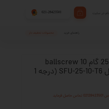
​021-28423501
ام در سایت
۰
ری من
اژه
راهنمای خرید
محصولات تحفیف دار
اب کاربری
مهره بال اسکرو 25 گام 10 ballscrew
ساخت چین مدل SFU-25-10-T6 (درجه 1
فرماید