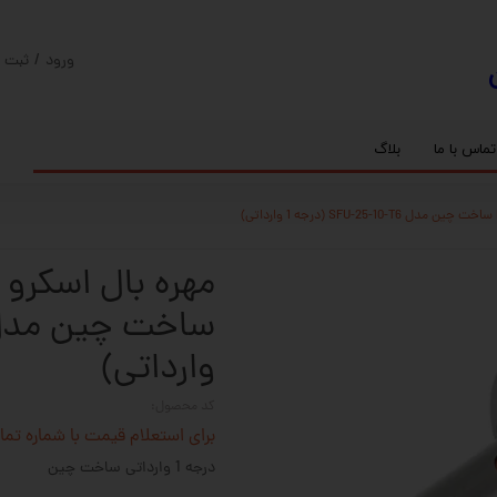
ورود
/
ثبت ن
حساب کارب
تغییر گذر و
تماس با ما
بلاگ
سفارشات
ریل
کنترلر رادونیکس
پیچ بال اسکرو
اسپیندل موتور های HQM
خروج از حس
بلبرینگ
سروو موتور
شفت پایه دار
گیربکس خورشیدی
گیربکس حلزونی
وارداتی)
کد محصول:
برای استعلام قیمت با شماره تماس 02128423501 تماس حاصل 
درجه 1 وارداتی ساخت چین