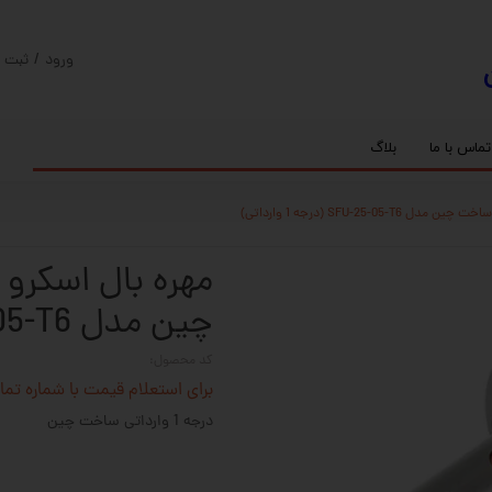
ورود
/
ثبت ن
حساب کارب
تغییر گذر و
تماس با ما
بلاگ
سفارشات
ریل
کنترلر رادونیکس
پیچ بال اسکرو
اسپیندل موتور های HQM
خروج از حس
بلبرینگ
سروو موتور
شفت پایه دار
گیربکس خورشیدی
گیربکس حلزونی
چین مدل SFU-25-05-T6 (درجه 1 وارداتی)
کد محصول:
برای استعلام قیمت با شماره تماس 02128423501 تماس حاصل 
درجه 1 وارداتی ساخت چین