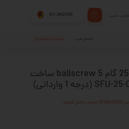
​021-28423501
ام در سایت
۰
ری من
اژه
راهنمای خرید
محصولات تحفیف دار
اب کاربری
مهره بال اسکرو 25 گام 5 ballscrew ساخت
فرماید