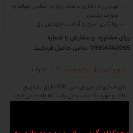
نیروی راه اندازی و تعادل بار در تمامی جهات به
صورت یکسان
روانکاری آسان و قابلیت تعویض بال
برای مشاوره و سفارش با شماره
09904142099 تماس حاصل فرمایید
نظرات
پیچ و مهره بال اسکرو چیست ؟
بال اسکرو در سی ان سی CNC دارای یک پیچ
بلند و مهره یک دست می باشد که باعث می شود
حرکت چرخشی به حرکت خطی تبدیل شود و
استفاده آن بیشتر در ماشین های دقیق و ماشین
آلات صنعتی می باشد. شرکت های وین انواع
متفاوتی از کانفیگ های بلبرینگ را برای برطرف