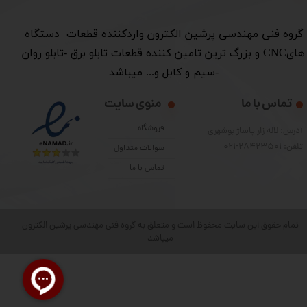
​گروه فنی مهندسی پرشین الکترون واردکننده قطعات دستگاه
هایCNC و بزرگ ترین تامین کننده قطعات تابلو برق -تابلو روان
-سیم و کابل و... میباشد
تماس با ما
منوی سایت
فروشگاه
آدرس: لاله زار پاساژ بوشهری
تلفن: 28423501-021
سوالات متداول
تماس با ما
تمام حقوق این سایت محفوظ است و متعلق به گروه فنی مهندسی پرشین الکترون
میباشد