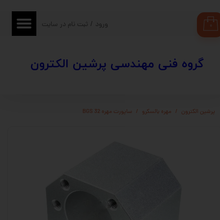
حساب کاربری من
ورود
/
ثبت نام در سایت
۰
تغییر گذر واژه
​​گروه فنی مهندسی پرشین الکترون
سفارشات
خروج از حساب کاربری
پرشین الکترون
مهره بالسکرو
ساپورت مهره BGS 32