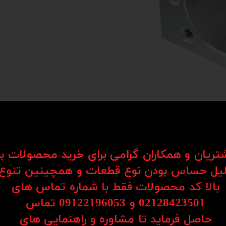
شتریان و همکاران گرامی برای خرید محصولات ب
یل حساس بودن نوع قطعات و همچینین تنوع
بالا کد محصولات فقط با شماره تماس های
02128423501 و 09122196053​​​​​​​ تماس
ردی است که برای افزایش استحکام و اطمینان اتصالات پیچ و مهره‌ای در طیف گسترده‌ای از کاربردها
فرآیندهای تولید پیشرفته، مقاومت فوق‌
حاصل فرماید تا مشاوره و راهنمایی های
ر صنایع مختلفی از جمله خودروسازی، ماشین‌سازی، ساخت و ساز، و تولید تجهیزات صنعتی کا