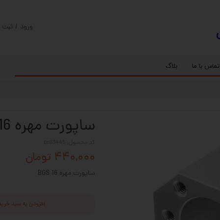
ورود
/
ثبت ن
حساب کارب
تغییر گذر و
تماس با ما
بلاگ
سفارشات
ریل
کنترلر رادونیکس
پیچ بال اسکرو
اسپیندل موتور های HQM
خروج از حس
بلبرینگ
سروو موتور
شفت پایه دار
گیربکس خورشیدی
گیربکس حلزونی
ساپورت مهره BGS 16
کد محصول: cn83445
۴۴۰,۰۰۰ تومان
ساپورت مهره BGS 16
افزودن به سبد خرید