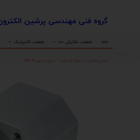
​​گروه فنی مهندسی پرشین الکترون
خانه
قطعات مکانیکی cnc
قطعات الکترونیک
واگن
درایو استپ موتور
استپ موتور
محافظ کابل (انرژی چین)
پرشین الکترون
مهره بالسکرو
ساپورت مهره BGS 16
مهره بال اسکرو HIWIN
اسپیندل اب خنک
اینورتر
ساپورت مهره بال اسکرو
شفت خام
دنده شانه ایی
کوپلینگ