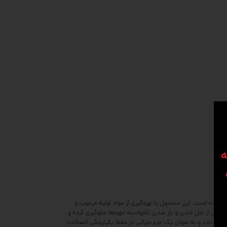
ه
 طراحی شده است. این محصول با بهره‌گیری از مواد اولیه مرغوب و
العاده‌ای در برابر نیروهای کششی، فشاری و لرزشی از خود نشان می‌دهد. استفاده از ساپورت مهره BGS 16 به طور قابل توجهی از شل شدن و باز شدن ناخواسته مهره‌ها جلوگیری کرده و
ربرد دارد و به عنوان یک جزء حیاتی در حفظ یکپارچگی اتصالات