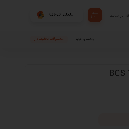
​021-28423501
ام در سایت
۰
ری من
اژه
راهنمای خرید
محصولات تحفیف دار
اب کاربری