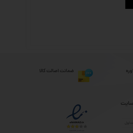
وره
ضمانت اصالت کالا
سایت
داول
ا