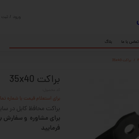
ورود
/
ثبت ن
حساب کارب
تغییر گذر و
تماس با ما
بلاگ
سفارشات
ریل
کنترلر رادونیکس
پیچ بال اسکرو
اسپیندل موتور های HQM
براکت 35x40
خروج از حس
بلبرینگ
سروو موتور
شفت پایه دار
گیربکس خورشیدی
گیربکس حلزونی
براکت 35x40
کد محصول:
برای استعلام قیمت با شماره تماس 02128423501 تماس حاصل 
براکت محافظ کابل در سایز x40
فرمایید