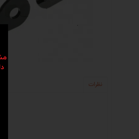
​​م
دل
نظرات