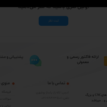
هنوز نظری ثبت نشده
اولین نفری باشید که نظر می‌دهید
ثبت نظر
​ارائه فاکتور رسمی و
پشتیبانی و مشا
معمولی
تماس با ما
منوی 
فروشگاه
آدرس: لاله زار پاساژ بوشهری
​گروه فنی مهندسی پرشین الکترون واردکننده قطعات دستگاه هایCNC و بزرگ
تلفن: 28423501-021
سوالات مت
و... میباشد
تماس با م