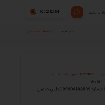
​021-28423501
ام در سایت
۰
ری من
اژه
راهنمای خرید
محصولات تحفیف دار
اب کاربری
فرماید
35
برای مشاوره و سفارش با شماره 09904142099 تماس حاصل