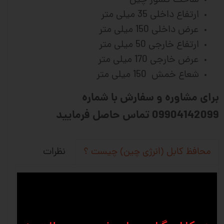
ساخت کشور چین
ارتفاع داخلی 35 میلی متر
عرض داخلی 150 میلی متر
ارتفاع خارجی 50 میلی متر
عرض خارجی 170 میلی متر
شعاع خمش 150 میلی متر
برای مشاوره و سفارش با شماره
09904142099 تماس حاصل فرمایید
نظرات
محافظ کابل (انرژی چین) چیست ؟
محافظ کابل (انرژی چین)یکی از پر کاربردتری
قطعات در صنایع اتوماسیون و ماشین سازی به
حساب می آید . انرژی گايد و يا همان محافظ