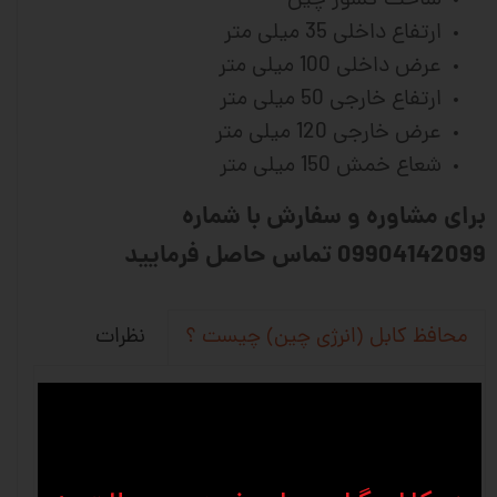
ساخت کشور چین
ارتفاع داخلی 35 میلی متر
عرض داخلی 100 میلی متر
ارتفاع خارجی 50 میلی متر
عرض خارجی 120 میلی متر
شعاع خمش 150 میلی متر
برای مشاوره و سفارش با شماره
09904142099 تماس حاصل فرمایید
نظرات
محافظ کابل (انرژی چین) چیست ؟
محافظ کابل (انرژی چین)یکی از پر کاربردتری
قطعات در صنایع اتوماسیون و ماشین سازی به
حساب می آید . انرژی گايد و يا همان محافظ