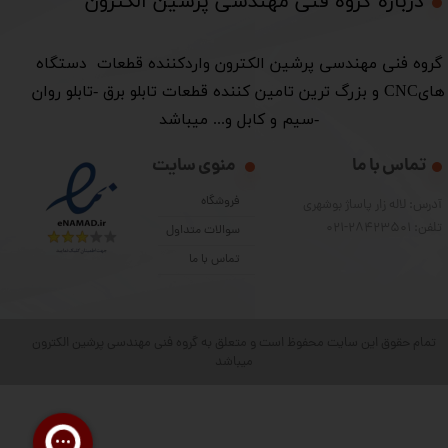
درباره گروه فنی مهندسی پرشین الکترون​​​​​​​
​گروه فنی مهندسی پرشین الکترون واردکننده قطعات دستگاه
هایCNC و بزرگ ترین تامین کننده قطعات تابلو برق -تابلو روان
-سیم و کابل و... میباشد
تماس با ما
منوی سایت
فروشگاه
آدرس: لاله زار پاساژ بوشهری
تلفن: 28423501-021
سوالات متداول
تماس با ما
تمام حقوق این سایت محفوظ است و متعلق به گروه فنی مهندسی پرشین الکترون
میباشد