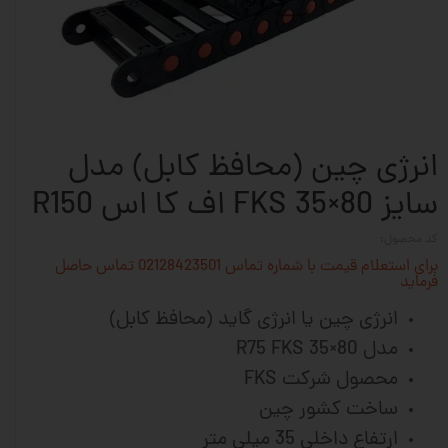
انرژی چین (محافظ کابل) مدل
سایز 80×35 FKS اف کا اس R150
کد محصول:
برای استعلام قیمت با شماره تماس 02128423501 تماس حاصل
فرماید
انرژی چین یا انرژی گاید (محافظ کابل)
مدل R75 FKS 35×80
محصول شرکت FKS
ساخت کشور چین
ارتفاع داخلی 35 میلی متر