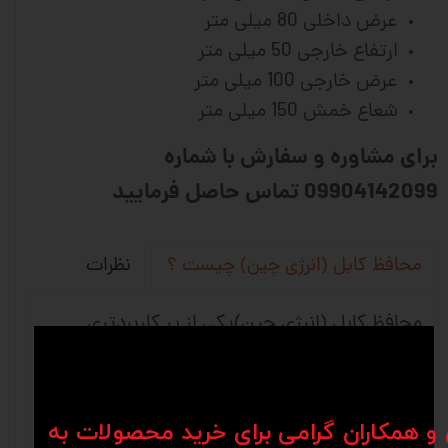
عرض داخلی 80 میلی متر
ارتفاع خارجی 50 میلی متر
عرض خارجی 100 میلی متر
شعاع خمش 150 میلی متر
برای مشاوره و سفارش با شماره
09904142099 تماس حاصل فرمایید
نظرات
محافظ کابل (انرژی چین) چیست ؟
محافظ کابل (انرژی چین)یکی از پر کاربردتری
قطعات در صنایع اتوماسیون و ماشین سازی به
حساب می آید . انرژی گايد و يا همان محافظ
كابل در حقيقت قطعات پليمری از جنس پلی
ن و همکاران گرامی برای خرید محصولات به
آميد می باشند كه با خاصيت ضد سايشی،