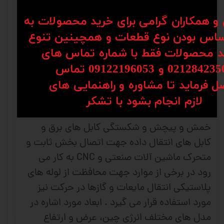
قطعات در صنایع اتوماسیون و ماشین سازی به
ن و همکاران گرامی برای خرید محصولات به
حساب می آید . انرژی گايد و يا همان محافظ
اس بودن نوع قطعات و همچینین تنوع
كابل در حقيقت قطعات پليمری از جنس پلی
کد محصولات فقط با شماره تماس های
آميد می باشند كه با خاصيت ضد سايشی،
توانايی رفت و برگشت به ميزان خيلی زياد و در
02128 و 09122196053​​​​​​​ تماس
طول محور حركت را دارند و اين در شرايطی است
ل فرماید تا مشاوره و راهنمایی های
كه ميزان خمش كابل از يك مقدار مشخص كمتر
​​​​​​​لازم انجام بشود با تشکر​​​​​​​
نمی شود. این قطعه که به منظور جلوگیری از
خمش و پیچش و شکستگی کابل های برق و
کابل های انتقال داده جهت اتصال بخش ثابت و
متحرک ماشین آلات صنعتی و CNC به کار می
رود در برخی از موارد جهت محافظت از لوله های
پلاستیکی انتقال مایعات و گازها در حرکت نیز
مورد استفاده قرار می گیرد . ابعاد مورد اشاره در
مدل های مختلف انرژی چین، عرض و ارتفاع