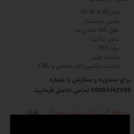
مدلFK-35-A-80
جنس پلاستیک
طول 100 سانتی متر
بدون براکت
برند FKS
ساخت چین
مناسب ماشین آلات صنعتی و CNC
برای مشاوره و سفارش با شماره
09904142099 تماس حاصل فرمایید
نظرات
محافظ کابل (انرژی چین) چیست ؟
محافظ کابل (انرژی چین)یکی از پر کاربردتری