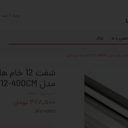
ورود
/
ثبت ن
حساب کارب
تغییر گذر و
تماس با ما
بلاگ
سفارشات
ریل
کنترلر رادونیکس
پیچ بال اسکرو
اسپیندل موتور های HQM
خروج از حس
بلبرینگ
سروو موتور
شفت پایه دار
گیربکس خورشیدی
گیربکس حلزونی
مدل SF12-400CM (درجه 1 وارداتی)
کد محصول: cn59111
۴۲۸,۵۰۰ تومان
SF12-400CM