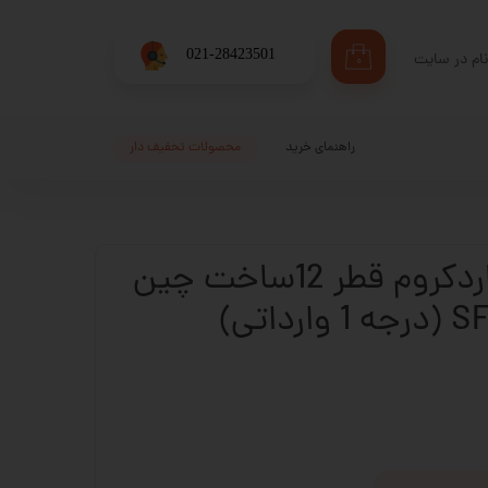
​021-28423501
ام در سایت
۰
ری من
اژه
راهنمای خرید
محصولات تحفیف دار
اب کاربری
شفت 12 خام هاردکروم قطر 12ساخت چین