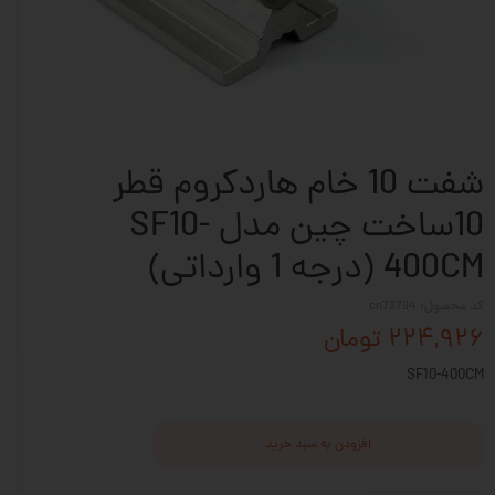
شفت 10 خام هاردکروم قطر
10ساخت چین مدل SF10-
400CM (درجه 1 وارداتی)
کد محصول: cn73794
۲۲۴,۹۲۶ تومان
SF10-400CM
افزودن به سبد خرید