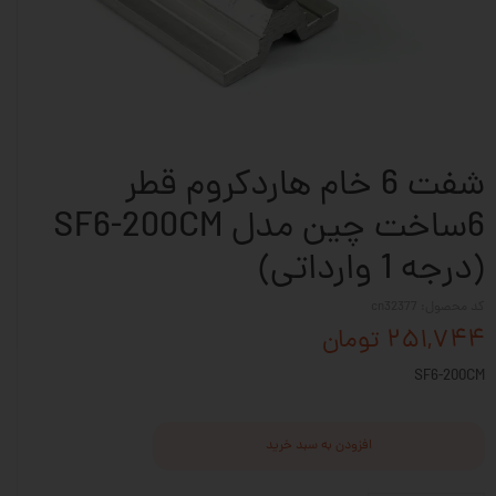
شفت 6 خام هاردکروم قطر
6ساخت چین مدل SF6-200CM
(درجه 1 وارداتی)
کد محصول: cn32377
۲۵۱,۷۴۴ تومان
SF6-200CM
افزودن به سبد خرید