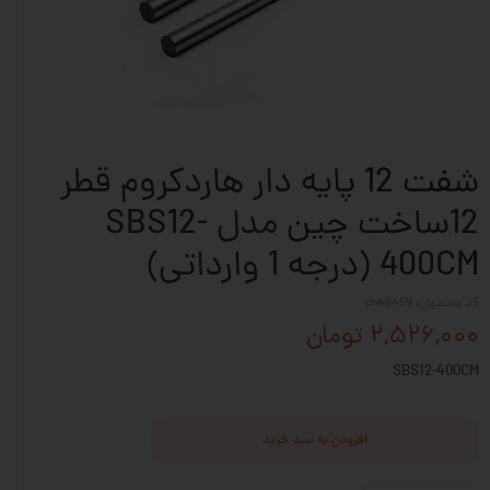
شفت 12 پایه دار هاردکروم قطر
12ساخت چین مدل SBS12-
400CM (درجه 1 وارداتی)
کد محصول: cn48459
۲,۵۲۶,۰۰۰ تومان
SBS12-400CM
افزودن به سبد خرید