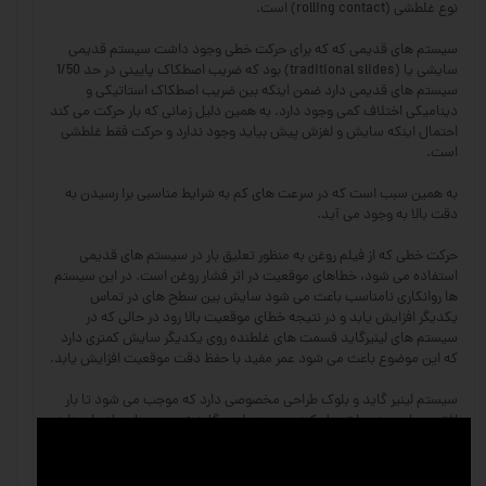
نوع غلطشی (rolling contact) است.
سیستم های قدیمی که که برای حرکت خطی وجود داشت سیستم قدیمی
سایشی یا (traditional slides) بود که ضریب اصطکاک پایینی در حد 1/50
سیستم های قدیمی دارد ضمن اینکه بین ضریب اصطکاک استاتیکی و
دینامیکی اختلاف کمی وجود دارد. به همین دلیل زمانی که بار حرکت می کند
احتمال اینکه سایش و لغزش پیش بیاید وجود ندارد و حرکت فقط غلطشی
است.
به همین سبب است که در سرعت های کم به شرایط مناسبی برا رسیدن به
دقت بالا به وجود می آید.
حرکت خطی که از فیلم روغن به منظور تعلیق بار در سیستم های قدیمی
استفاده می شود، خطاهای موقعیت در اثر فشار روغن است. در این سیستم
ها روانکاری نامناسب باعث می شود سایش بین سطح های در تماس
یکدیگر افزایش یابد و در نتیجه خطای موقعیت بالا رود در حالی که در
سیستم های لینیرگاید قسمت های غلطنده روی یکدیگر سایش کمتری دارد
که این موضوع باعث می شود عمر مفید با حفظ دقت موقعیت افزایش یابد.
سیستم لینیر گاید و بلوک طراحی مخصوصی دارد که موجب می شود تا بار
افقی و یا عمودی را تحمل کند. سیستم لینیر گاید نصب بسیار ساده ای دارد.
محل قرار گرفتن و نشستن ریل با توجه به تلورانس های موازی متناسب با
فرزکاری و سنگ زدن آماده است.