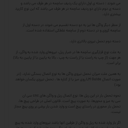
می شوند : دسته ی اول دارای یک ردیف ساچمه در هر طرف می باشد و
دسته ی دوم دارای دو ردیف ساچمه در هر طرف می باشد که این نوع کاربرد
بیشتری دارد.
از منظر دیگر واگن ها نیز به دو دسته تقسیم می شوند در دسته اول از
ساچمه کروی و در دسته دوم از ساچمه غلطکی استفاده شده است.
دسته دوم تحمل نیروی بالاتری دارد.
به علت نوع قرارگیری ساچمه ها در شیار ریل، نیروهای وارد شده به واگن، از
هر جهت (از چپ به راست یا از راست به چپ ، بالا به پایین یا از پایین به بالا)
برابر است.
به همین علت میزان تحمل نیروی واگن ها به نوع اتصال بستگی ندارد. (در
صورت اتصال LM Guide روی میز یا از کناره ها ، تحمل نیروی یکسان خواهد
بود)
نحوه تحمل بار در این ریل ها: نوع اتصال ریل و واگن های cnc سی ان
سی به میز و محورها، به صورت پیچ است. قانون اصلی در طراحی پیچ ها،
تحمل بار محوری در راستای پیچ است و وارد شدن بار برشی بر روی پیچ مجاز
نیست.
اگر بار وارد شده به ریل و واگن از طرفین آنها باشد نیروهای وارد شده به پیچ