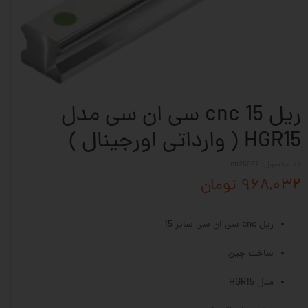
ریل 15 cnc سی ان سی مدل
HGR15 ( وارداتی اورجینال )
کد محصول: cn26967
۹۶۸,۰۳۲ تومان
ریل cnc سی ان سی سایز 15
ساخت چین
مدل HGR15