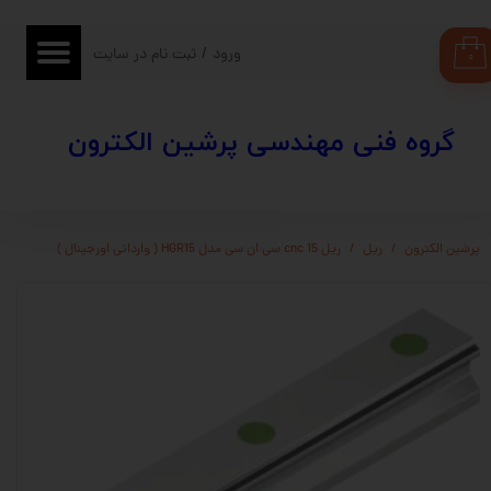
حساب کاربری من
ورود
/
ثبت نام در سایت
۰
تغییر گذر واژه
​​گروه فنی مهندسی پرشین الکترون
سفارشات
خروج از حساب کاربری
پرشین الکترون
ریل
ریل 15 cnc سی ان سی مدل HGR15 ( وارداتی اورجینال )