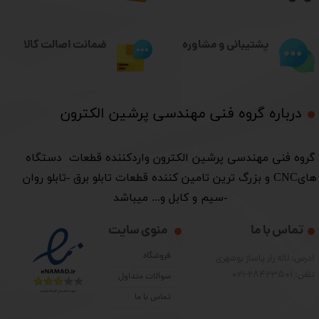
ضمانت اصالت کالا
پشتیبانی و مشاوره
درباره گروه فنی مهندسی پرشین الکترون​​​​​​​
​گروه فنی مهندسی پرشین الکترون واردکننده قطعات دستگاه
هایCNC و بزرگ ترین تامین کننده قطعات تابلو برق -تابلو روان
-سیم و کابل و... میباشد
تماس با ما
منوی سایت
فروشگاه
آدرس: لاله زار پاساژ بوشهری
تلفن: 28423501-021
سوالات متداول
تماس با ما