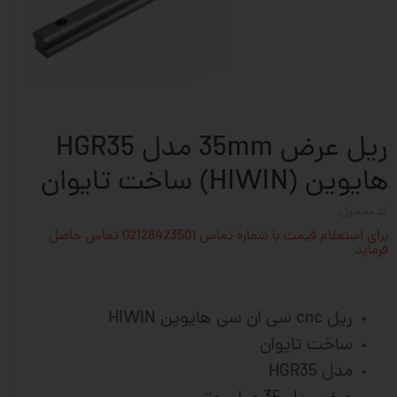
ریل عرض 35mm مدل HGR35
هایوین (HIWIN) ساخت تایوان
کد محصول:
برای استعلام قیمت با شماره تماس 02128423501 تماس حاصل
فرماید
ریل cnc سی ان سی هایوین HIWIN
ساخت تایوان
مدل HGR35