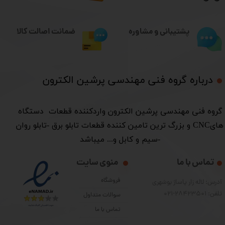
ضمانت اصالت کالا
پشتیبانی و مشاوره
درباره گروه فنی مهندسی پرشین الکترون​​​​​​​
​گروه فنی مهندسی پرشین الکترون واردکننده قطعات دستگاه
هایCNC و بزرگ ترین تامین کننده قطعات تابلو برق -تابلو روان
-سیم و کابل و... میباشد
تماس با ما
منوی سایت
فروشگاه
آدرس: لاله زار پاساژ بوشهری
تلفن: 28423501-021
سوالات متداول
تماس با ما