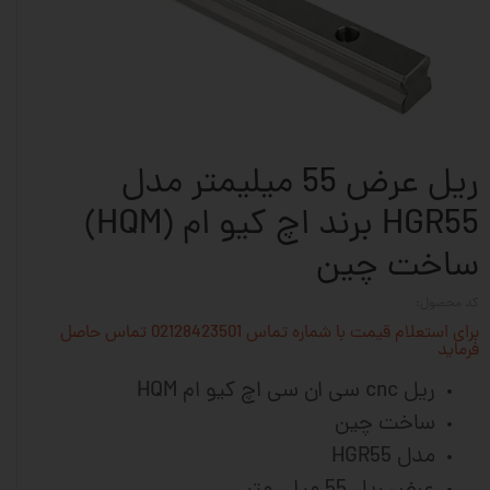
ریل عرض 55 میلیمتر مدل
HGR55 برند اچ کیو ام (HQM)
ساخت چین
کد محصول:
برای استعلام قیمت با شماره تماس 02128423501 تماس حاصل
فرماید
ریل cnc سی ان سی اچ کیو ام HQM
ساخت چین
مدل HGR55