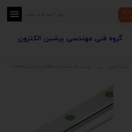
حساب کاربری من
ورود
/
ثبت نام در سایت
۰
تغییر گذر واژه
​​گروه فنی مهندسی پرشین الکترون
سفارشات
خروج از حساب کاربری
پرشین الکترون
ریل
ریل عرض 45 میلیمتر مدل HGR45 برند هایوین (HIWIN)