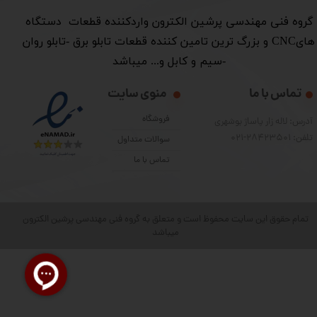
​گروه فنی مهندسی پرشین الکترون واردکننده قطعات دستگاه
هایCNC و بزرگ ترین تامین کننده قطعات تابلو برق -تابلو روان
-سیم و کابل و... میباشد
تماس با ما
منوی سایت
فروشگاه
آدرس: لاله زار پاساژ بوشهری
تلفن: 28423501-021
سوالات متداول
تماس با ما
تمام حقوق این سایت محفوظ است و متعلق به گروه فنی مهندسی پرشین الکترون
میباشد