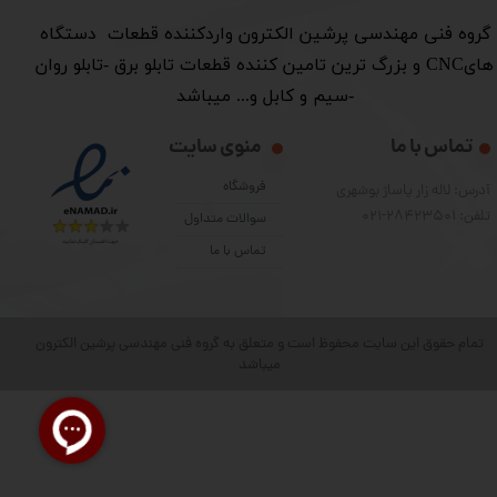
​گروه فنی مهندسی پرشین الکترون واردکننده قطعات دستگاه
هایCNC و بزرگ ترین تامین کننده قطعات تابلو برق -تابلو روان
-سیم و کابل و... میباشد
تماس با ما
منوی سایت
فروشگاه
آدرس: لاله زار پاساژ بوشهری
تلفن: 28423501-021
سوالات متداول
تماس با ما
تمام حقوق این سایت محفوظ است و متعلق به گروه فنی مهندسی پرشین الکترون
میباشد