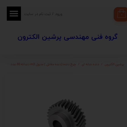
حساب کاربری من
ورود
/
ثبت نام در سایت
۰
تغییر گذر واژه
​​گروه فنی مهندسی پرشین الکترون
سفارشات
خروج از حساب کاربری
پرشین الکترون
دنده شانه ای
چرخ دنده (دنده مقابل ) مدول m2 دندانه 30 عدد