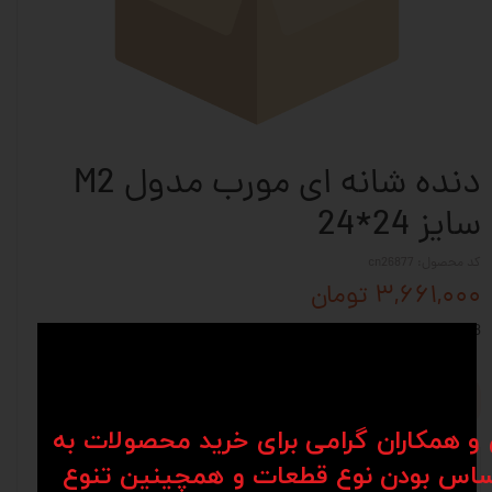
دنده شانه ای مورب مدول M2
سایز 24*24
کد محصول: cn26877
۳,۶۶۱,۰۰۰ تومان
M2-24*24-DIN8
افزودن به سبد خرید
ن و همکاران گرامی برای خرید محصولات به
اس بودن نوع قطعات و همچینین تنوع
نظرات
توضیحات