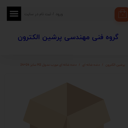
حساب کاربری من
ورود
/
ثبت نام در سایت
۰
تغییر گذر واژه
​​گروه فنی مهندسی پرشین الکترون
سفارشات
خروج از حساب کاربری
پرشین الکترون
دنده شانه ای
دنده شانه ای مورب مدول M2 سایز 24*24