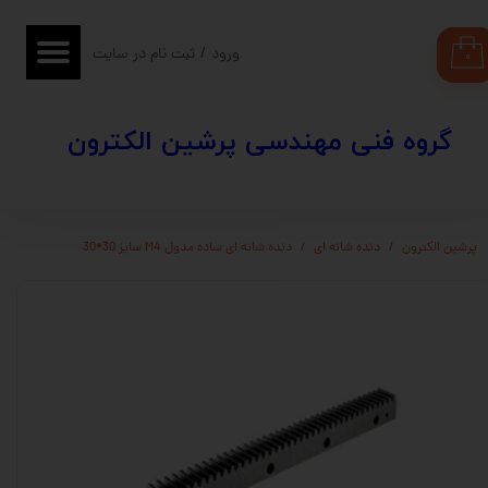
حساب کاربری من
ورود
/
ثبت نام در سایت
۰
تغییر گذر واژه
​​گروه فنی مهندسی پرشین الکترون
سفارشات
خروج از حساب کاربری
پرشین الکترون
دنده شانه ای
دنده شانه ای ساده مدول M4 سایز 30*30