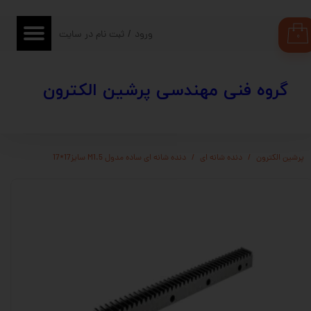
حساب کاربری من
ورود
/
ثبت نام در سایت
۰
تغییر گذر واژه
​​گروه فنی مهندسی پرشین الکترون
سفارشات
خروج از حساب کاربری
پرشین الکترون
دنده شانه ای
دنده شانه ای ساده مدول M1.5 سایز17*17