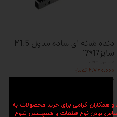
دنده شانه ای ساده مدول M1.5
سایز17*17
کد محصول: cn19611
۲,۷۶۰,۰۰۰ تومان
M1.5-17*17-CK45
افزودن به سبد خرید
ن و همکاران گرامی برای خرید محصولات به
اس بودن نوع قطعات و همچینین تنوع
نظرات
توضیحات