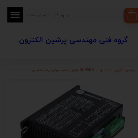
حساب کاربری من
ورود
/
ثبت نام در سایت
۰
تغییر گذر واژه
​​گروه فنی مهندسی پرشین الکترون
سفارشات
خروج از حساب کاربری
پرشین الکترون
درایو
DM 556 S درایور استپ موتور برند لیدشاین