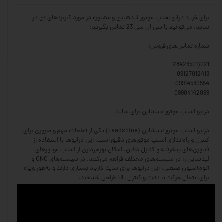
برای خرید درایو استپ موتور لیدشاین و مشاوره در مورد کاربردهای آن در
ساید، می‌توانید با سی ان سی 23 تماس بگیرید:
شماره تماس‌های فروش:
021(28423501
09127012418
09914530554
09904142099
درایو استپ موتور لیدشاین برای ساید
درایو استپ موتور لیدشاین (Leadshine) یکی از قطعات مهم و ضروری برای
کنترل و راه‌اندازی استپ موتورهای دقیق است. این درایوها با استفاده از
فناوری‌های پیشرفته و کنترل دقیق، امکان بهره‌برداری از استپ موتورهای
لیدشاین را در سیستم‌های مختلف فراهم می‌کنند. در سیستم‌های CNC و
اتوماسیون صنعتی، این درایوها برای ساید کاربرد بسیاری دارند و به‌طور ویژه
برای انتقال حرکت با دقت و کنترل بالا طراحی شده‌اند.
ویژگی‌های درایو استپ موتور لیدشاین:
کنترل دقیق و پایدار: این درایوها با امکان کنترل دقیق سرعت و موقعیت،