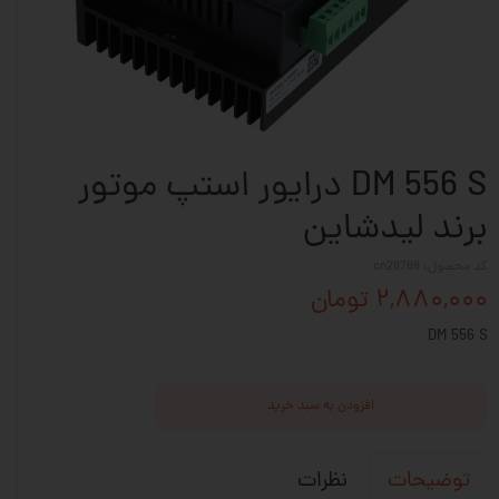
DM 556 S درایور استپ موتور
برند لیدشاین
کد محصول: cn28788
۲,۸۸۰,۰۰۰ تومان
DM 556 S
افزودن به سبد خرید
نظرات
توضیحات