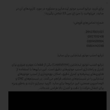
برای خرید درایو استپ موتور لیدشاین و مشاوره در مورد کاربردهای آن در
ساید، می‌توانید با سی ان سی 23 تماس بگیرید:
شماره تماس‌های فروش:
021(28423501
09127012418
09914530554
09904142099
درایو استپ موتور لیدشاین برای ساید
درایو استپ موتور لیدشاین (Leadshine) یکی از قطعات مهم و ضروری برای
کنترل و راه‌اندازی استپ موتورهای دقیق است. این درایوها با استفاده از
فناوری‌های پیشرفته و کنترل دقیق، امکان بهره‌برداری از استپ موتورهای
لیدشاین را در سیستم‌های مختلف فراهم می‌کنند. در سیستم‌های CNC و
اتوماسیون صنعتی، این درایوها برای ساید کاربرد بسیاری دارند و به‌طور ویژه
برای انتقال حرکت با دقت و کنترل بالا طراحی شده‌اند.
ویژگی‌های درایو استپ موتور لیدشاین:
کنترل دقیق و پایدار: این درایوها با امکان کنترل دقیق سرعت و موقعیت،