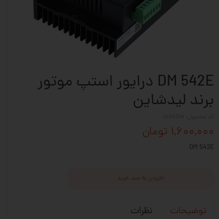
DM 542E درایور استپ موتور
برند لیدشاین
کد محصول: cn34334
۱,۶۰۰,۰۰۰ تومان
DM 542E
افزودن به سبد خرید
نظرات
توضیحات