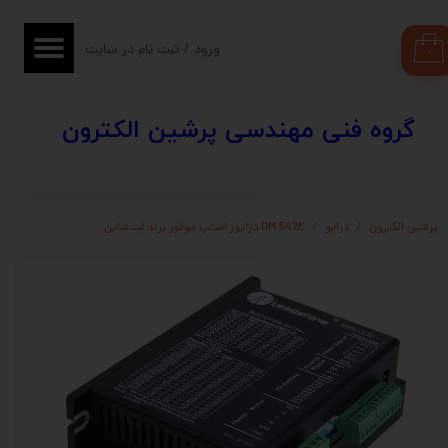
حساب کاربری من
ورود
/
ثبت نام در سایت
۰
تغییر گذر واژه
​​گروه فنی مهندسی پرشین الکترون
سفارشات
خروج از حساب کاربری
پرشین الکترون
درایو
DM 542E درایور استپ موتور برند لیدشاین