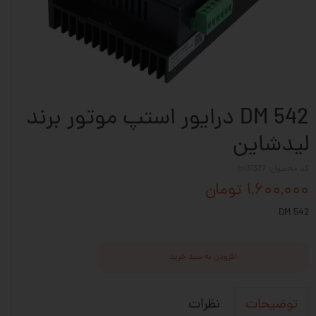
DM 542 درایور استپ موتور برند
لیدشاین
کد محصول: cn31327
۱,۶۰۰,۰۰۰ تومان
DM 542
افزودن به سبد خرید
نظرات
توضیحات