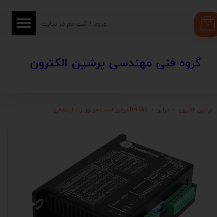
حساب کاربری من
ورود
/
ثبت نام در سایت
۰
تغییر گذر واژه
​​گروه فنی مهندسی پرشین الکترون
سفارشات
خروج از حساب کاربری
پرشین الکترون
درایو
DM 542 درایور استپ موتور برند لیدشاین