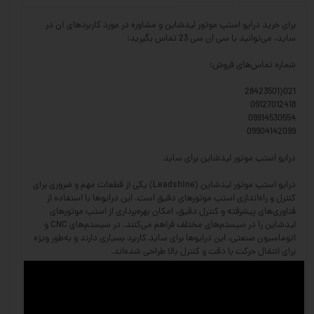
برای خرید درایو استپ موتور لیدشاین و مشاوره در مورد کاربردهای آن در
ساید، می‌توانید با سی ان سی 23 تماس بگیرید:
شماره تماس‌های فروش:
021(28423501
09127012418
09914530554
09904142099
درایو استپ موتور لیدشاین برای ساید
درایو استپ موتور لیدشاین (Leadshine) یکی از قطعات مهم و ضروری برای
کنترل و راه‌اندازی استپ موتورهای دقیق است. این درایوها با استفاده از
فناوری‌های پیشرفته و کنترل دقیق، امکان بهره‌برداری از استپ موتورهای
لیدشاین را در سیستم‌های مختلف فراهم می‌کنند. در سیستم‌های CNC و
اتوماسیون صنعتی، این درایوها برای ساید کاربرد بسیاری دارند و به‌طور ویژه
برای انتقال حرکت با دقت و کنترل بالا طراحی شده‌اند.
ویژگی‌های درایو استپ موتور لیدشاین:
کنترل دقیق و پایدار: این درایوها با امکان کنترل دقیق سرعت و موقعیت،