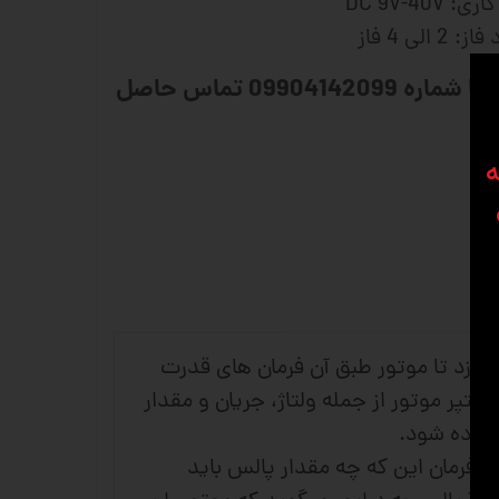
DC 9V-40
لی 4 فاز
برای مشاوره و سفارش با شماره 09904142099 تماس حاصل
ه
 بسازد تا موتور طبق آن فرمان های قدرت
پر موتور از جمله ولتاژ، جریان و مقدار
ن داده شود.
لر می آید . فرمان این که چه مقدار پالس باید