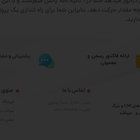
 مقدار حرکت دهد. بنابراین شما برای راه اندازی یک پروژه
ارید.
​ارائه فاکتور رسمی و
پشتیبانی و مشا
معمولی
تماس با ما
منوی 
فروشگاه
آدرس: لاله زار پاساژ بوشهری
​گروه فنی مهندسی پرشین الکترون واردکننده قطعات دستگاه هایCNC و بزرگ
تلفن: 28423501-021
سوالات مت
و... میباشد
تماس با م