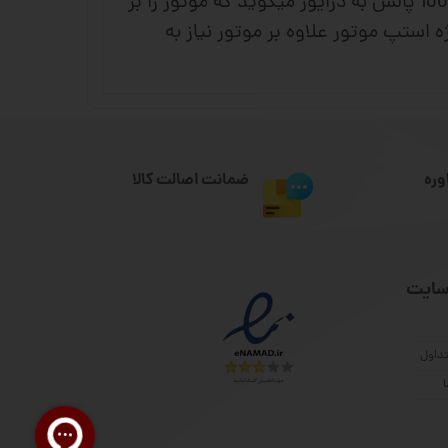
حرکت کند، کنترلر این مقدار پالس را تحویل درایور میدهد مثلا در 1 ثانیه 100 پالس میفرستد و با این 100 پالس به درایور میگوید که موتور را بر
 استپ موتور علاوه بر موتور نیاز به
وره
ضمانت اصالت کالا
سایت
داول
ا