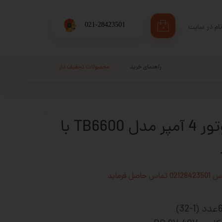
​021-28423501
ام در سایت
۰
ری من
اژه
راهنمای خرید
محصولات تحفیف دار
اب کاربری
درایور استپ موتور 4 آمپر مدل TB6600 با
فرماید