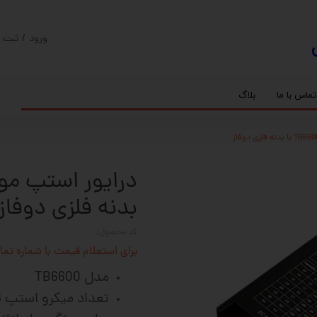
ورود
/
ثبت ن
حساب کارب
تغییر گذر و
تماس با ما
بلاگ
سفارشات
ریل
کنترلر رادونیکس
پیچ بال اسکرو
اسپیندل موتور های HQM
خروج از حس
بلبرینگ
سروو موتور
شفت پایه دار
گیربکس خورشیدی
گیربکس حلزونی
بدنه فلزی دوفاز
کد محصول:
برای استعلام قیمت با شماره تماس 02128423501 تماس حاصل 
مدل TB6600
تعداد میکرو استپ 6عدد (1-32)