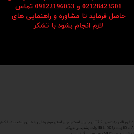
02128423501 و 09122196053​​​​​​​ تماس
رایوینگ در MA860H، بهینه‌سازی مصرف انرژی و کاهش تولید حرارت را تضمین می‌کند، که این خود منجر به افزایش ط
حاصل فرماید تا مشاوره و راهنمایی های
کنترلی استاندارد پشتیبانی می‌کند و قابلیت تنظیم میکرو استپینگ تا 25600 پالس بر دور را دارد، که این امکان، حرکاتی بسیار 
​​​​​​​لازم انجام بشود با تشکر​​​​​​​
 سانتی‌گراد است.