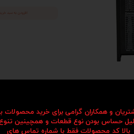
افزودن به سبد خرید
شتریان و همکاران گرامی برای خرید محصولات ب
یل حساس بودن نوع قطعات و همچینین تنوع
با افتخار درایور استپر موتور دو فاز 7.2 آمپر مدل MA860H از برند معتبر لیدشاین (Leadshine) ساخت کشور چین
‌العاده در حرکت دارند، ایده‌آل است. این درایور با بهره‌گیری از تکنولوژی پیشرفته و قطعات
بالا کد محصولات فقط با شماره تماس های