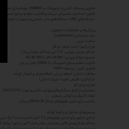
فناوری پیشرفته کنترل و د
دستگاه‌های CNC، دستگاه‌های چاپ صنعتی و تجهیزات اتوماسیون. نصب و راه‌اندازی این درایور به دلیل طراحی کاربرپسند و کانکتورهای استاندارد، بسیار آسان است و با طیف وسیعی از ولتاژهای ورودی سازگار می‌باشد.
ویژگی‌ها و مشخصات محصول:
برند: لیدشاین (Leadshine)
ساخت: چین
نوع درایور: استپر موتور دو فاز
حداکثر جریان خروجی: 7.2 آمپر (حداکثر مقدار پیک)
محدوده ولتاژ ورودی: AC 24-80V یا DC 30-110V
قابلیت تنظیم میکرو استپینگ: تا 25600 پالس بر دور
فناوری کنترل: پیشرفته PWM
حفاظت داخلی: اضافه جریان، اضافه ولتاژ، و اتصال کوتاه
خنک‌کاری: طبیعی (هیت سینک داخلی)
نویز و لرزش کم
پشتیبانی از انواع سیگنال‌های ورودی: پالس و جهت (CW/CCW)
ابعاد کامپکت و طراحی صنعتی
مناسب برای استپر موتورهای دو فاز NEMA 34 و بزرگتر
پرسش‌های متداول و پاسخ کوتاه:
آیا این درایور برای استپر موتورهای 7.2 آمپر مناسب است؟ بله، این درایور قادر به تامین 7.2 آمپر جریان است و برای استپر موتورهایی با همین مشخصه یا کمتر بهینه عمل می‌کند.
حداکثر ولتاژ ورودی قابل پشتیبانی چقدر است؟ این درایور از ولتاژ AC تا 80 ولت یا DC تا 110 ولت پشتیبانی می‌کند.
محدوده دمای کاری این درایور چقدر است؟ محدوده دمای کاری ایده‌آل آن بین 0 تا 50 درجه