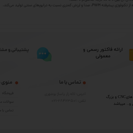
نسبت به درایورهای سنتی تولید می‌کند.
​ارائه فاکتور رسمی و
پشتیبانی و مشا
معمولی
تماس با ما
منوی 
فروشگاه
آدرس: لاله زار پاساژ بوشهری
​گروه فنی مهندسی پرشین الکترون واردکننده قطعات دستگاه هایCNC و بزرگ
تلفن: 28423501-021
سوالات مت
و... میباشد
تماس با م