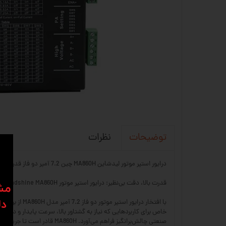
نظرات
توضیحات
درایور استپر موتور لیدشاین MA860H چین 7.2 آمپر دو فاز قدرتمند
قدرت بالا، دقت بی‌نظیر: درایور استپر موتور Leadshine MA860H برای کاربردهای صنعتی پیشرفته.
​​م
دل
خاص برای کاربردهایی که نیاز به گشتاور بالا، سرعت پایدار و دقت فوق
صنعتی چالش‌برانگیز فراهم می‌آورد. MA860H قادر است تا جریان 7.2 آمپر را برای هر فاز استپر موتور فراهم کند که این امر امکان راه‌اندازی و کنترل موتورهای بزرگتر و پرقدرت‌تر را با نهایت دقت میسر می‌سازد.