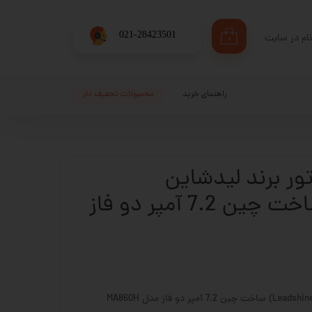
​021-28423501
ام در سایت
۰
ری من
اژه
راهنمای خرید
محصولات تحفیف دار
اب کاربری
تور برند لیدشاین
(Leadshine) ساخت چین 7.2 آمپر دو فاز