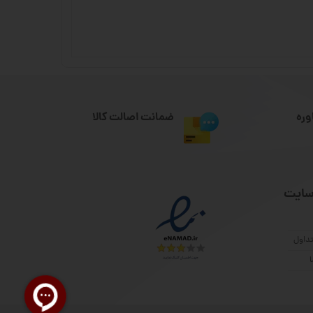
وره
ضمانت اصالت کالا
سایت
داول
ا