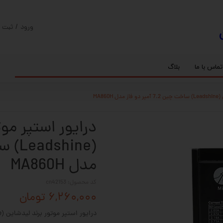
ورود
/
ثبت ن
حساب کارب
تغییر گذر و
تماس با ما
بلاگ
سفارشات
ریل
کنترلر رادونیکس
پیچ بال اسکرو
اسپیندل موتور های HQM
MA86
خروج از حس
بلبرینگ
سروو موتور
شفت پایه دار
گیربکس خورشیدی
گیربکس حلزونی
درایور استپر مو
مدل MA860H
کد محصول: cn42153
۶,۲۶۰,۰۰۰ تومان
درایور استپر موتور برند لیدشاین (Leadshine) ساخت چین 7.2 آمپر دو فاز مدل MA860H