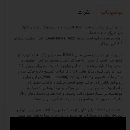
نظرات
توضیحات
درایور استپر موتور لیدشاین DM422 چین 2.2 آمپر دو فاز، کنترل دقیق
حرکت برای صنعت شما.
راهنمای خرید درایور استپر موتور Leadshine DM422: کنترل دقیق و مطمئن
2.2 آمپر دو فاز.
درایور استپر موتور لیدشاین مدل DM422، محصولی نوآورانه و باکیفیت از
کشور چین است که برای ارائه حداکثر دقت و عملکرد در کنترل موتورهای
استپر دو فاز طراحی شده است. این درایور با قابلیت پشتیبانی جریان 2.2
آمپر، توانایی کنترل موتورهایی را دارد که نیاز به گشتاور بالا و حرکت بدون
لرزش دارند. فناوری پیشرفته ریزحرکت (Microstepping) در این درایور،
رزولوشن بالایی را در حرکت موتور ایجاد می‌کند و جزئیات دقیق را در
جابجایی‌ها تضمین می‌نماید. این ویژگی برای کاربردهایی که نیاز به
موقعیت‌یابی بسیار دقیق، مانند پرینترهای سه بعدی، دستگاه‌های CNC،
رباتیک و تجهیزات اتوماسیون صنعتی دارند، امری حیاتی است.
مدار داخلی DM422 با بهره‌گیری از تکنیک‌های پیشرفته کاهش نویز و لرزش،
تجربه‌ای روان و بی‌صدا را فراهم می‌آورد. این امر نه تنها به طول عمر مفید
موتور و درایور کمک می‌کند، بلکه محیط کاری دلپذیرتری را نیز ایجاد
می‌سازد. حفاظت‌های داخلی در برابر جریان بیش از حد، ولتاژ بالا و اتصال