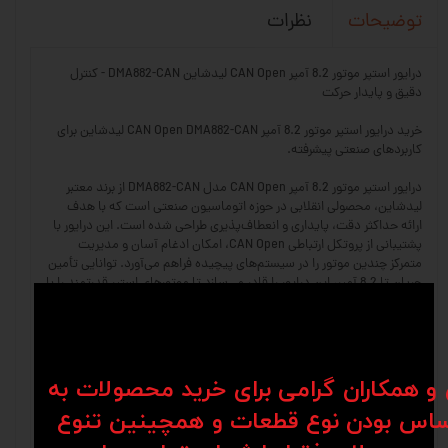
نظرات
توضیحات
درایور استپر موتور 8.2 آمپر CAN Open لیدشاین DMA882-CAN - کنترل
دقیق و پایدار حرکت
خرید درایور استپر موتور 8.2 آمپر CAN Open DMA882-CAN لیدشاین برای
کاربردهای صنعتی پیشرفته.
درایور استپر موتور 8.2 آمپر CAN Open مدل DMA882-CAN از برند معتبر
لیدشاین، محصولی انقلابی در حوزه اتوماسیون صنعتی است که با هدف
ارائه حداکثر دقت، پایداری و انعطاف‌پذیری طراحی شده است. این درایور با
پشتیبانی از پروتکل ارتباطی CAN Open، امکان ادغام آسان و مدیریت
متمرکز چندین موتور را در سیستم‌های پیچیده فراهم می‌آورد. توانایی تأمین
جریان تا 8.2 آمپر، این درایور را قادر می‌سازد تا موتورهای استپر قدرتمند را با
عملکردی بی‌نقص به حرکت درآورد. تکنولوژی پیشرفته میکرو استپینگ این
درایور، حرکت نرم و بی‌صدای موتور را تضمین کرده و از بروز لرزش و اتلاف
انرژی جلوگیری می‌کند. این محصول برای کاربردهایی که نیازمند
موقعیت‌یابی بسیار دقیق، سرعت متغیر و کنترل پیشرفته هستند، ایده‌آل
است. از رباتیک و ماشین‌ابزارهای CNC گرفته تا تجهیزات بسته‌بندی و
ن و همکاران گرامی برای خرید محصولات به
سیستم‌های اتوماسیون کارخانه‌ای، DMA882-CAN لیدشاین راه‌حلی قابل
اس بودن نوع قطعات و همچینین تنوع
اعتماد و کارآمد ارائه می‌دهد. سادگی در راه‌اندازی و پیکربندی، همراه با
قابلیت اطمینان بالا در شرایط عملیاتی دشوار، این درایور را به گزینه‌ای برتر