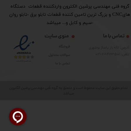
​گروه فنی مهندسی پرشین الکترون واردکننده قطعات دستگاه
هایCNC و بزرگ ترین تامین کننده قطعات تابلو برق -تابلو روان
-سیم و کابل و... میباشد
تماس با ما
منوی سایت
فروشگاه
آدرس: لاله زار پاساژ بوشهری
تلفن: 28423501-021
سوالات متداول
تماس با ما
تمام حقوق این سایت محفوظ است و متعلق به گروه فنی مهندسی پرشین الکترون
میباشد