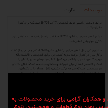
نظرات
توضیحات
درایور دیجیتال استپر موتور لیدشاین 7 آمپر EM705 پیشرفته برای کنترل
دقیق حرکت
درایور استپر موتور لیدشاین EM705 با 7 آمپر، راه حل قدرتمند و دقیقی برای
کنترل موتورهای استپر شما.
با درایور دیجیتال استپر موتور لیدشاین مدل EM705، دنیای جدیدی از دقت
و کارایی را در کنترل حرکت تجربه کنید. این درایور قدرتمند با قابلیت ارائه
جریان 7 آمپر، قادر به راه‌اندازی و کنترل انواع موتورهای استپر با توان بالا
است و انتخابی ایده‌آل برای کاربردهای صنعتی، رباتیک، دستگاه‌های CNC و
هر سیستمی است که نیاز به حرکت دقیق و قابل اعتماد دارد. تکنولوژی
پیشرفته دیجیتال در این محصول، دقت میکرواستپینگ را به سطوح
بی‌سابقه‌ای ارتقا داده و اطمینان حاصل می‌کند که موتور شما با کمترین خطا
و لرزش حرکت کند. درایور EM705 با الگوریتم‌های هوشمند خود، مصرف انرژی
را بهینه کرده و دمای عملیاتی موتور را در حد مطلوب نگه می‌دارد، که این امر
به افزایش طول عمر و اطمینان‌پذیری سیستم شما کمک شایانی می‌کند.
نصب و راه‌اندازی این درایور به دلیل رابط کاربری ساده و طراحی بهینه، بسیار
ن و همکاران گرامی برای خرید محصولات به
آسان است و شما می‌توانید به سرعت آن را با سیستم موجود خود ادغام
اس بودن نوع قطعات و همچینین تنوع
نمایید. اطمینان از عملکرد بی‌نقص و توانایی دستیابی به حرکات